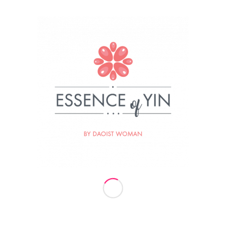
Masažni roler za obraz Roževec
€
19.00
Beri dalje
Show Details