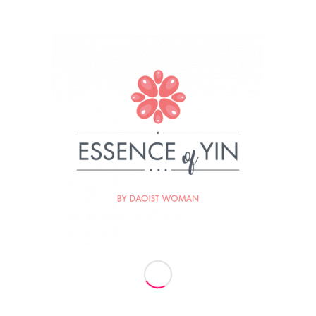
Nekaj malega o nas
Za Essence of Yin stoji ženska, Daoistka, ki je
prepričana, da so iskrive oči najlepši nakit ženske.
Ženska, ki uči, da je ključ do resnične sreče in
zadovoljstva v preseganju osebnih šibkosti in
prebujanju vrlin. Ženska, ki se hrani, prečiščuje in
poživlja z močjo narave, sonca, lune in zvezd. Ženska
naravnega Tai Qi gibanja, večna sledilka svetlobe in
naravnih zakonov Univerzuma.
Termini vaj