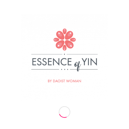
Nekaj malega o nas
Za Essence of Yin stoji ženska, Daoistka, ki je
prepričana, da so iskrive oči najlepši nakit ženske.
Ženska, ki uči, da je ključ do resnične sreče in
zadovoljstva v preseganju osebnih šibkosti in
prebujanju vrlin. Ženska, ki se hrani, prečiščuje in
poživlja z močjo narave, sonca, lune in zvezd. Ženska
naravnega Tai Qi gibanja, večna sledilka svetlobe in
naravnih zakonov Univerzuma.
Termini vaj