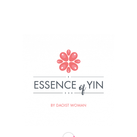
, 2017
BY
DENISMX
re this entry