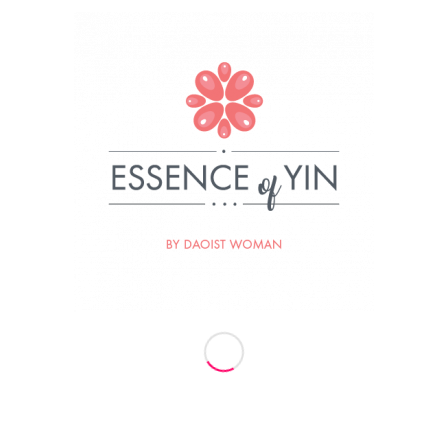
Za Essence of Yin stoji ženska, Daoistka, ki je
prepričana, da so iskrive oči najlepši nakit ženske.
Ženska, ki uči, da je ključ do resnične sreče in
zadovoljstva v preseganju osebnih šibkosti in
prebujanju vrlin. Ženska, ki se hrani, prečiščuje in
poživlja z močjo narave, sonca, lune in zvezd. Ženska
naravnega Tai Qi gibanja, večna sledilka svetlobe in
naravnih zakonov Univerzuma.
Termini vaj
Žadasti Center
Bežigrajska 9, Celje
Torek