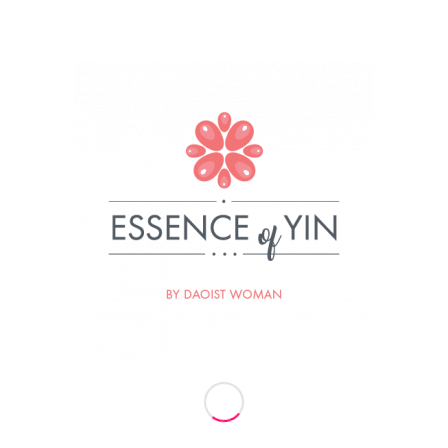
Nekaj malega o nas
Za Essence of Yin stoji ženska, Daoistka, ki je
prepričana, da so iskrive oči najlepši nakit ženske.
Ženska, ki uči, da je ključ do resnične sreče in
zadovoljstva v preseganju osebnih šibkosti in
prebujanju vrlin. Ženska, ki se hrani, prečiščuje in
poživlja z močjo narave, sonca, lune in zvezd. Ženska
naravnega Tai Qi gibanja, večna sledilka svetlobe in
naravnih zakonov Univerzuma.
Termini vaj