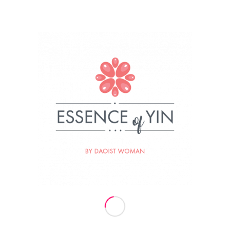
Nekaj malega o nas
Za Essence of Yin stoji ženska, Daoistka, ki je
prepričana, da so iskrive oči najlepši nakit ženske.
Ženska, ki uči, da je ključ do resnične sreče in
zadovoljstva v preseganju osebnih šibkosti in
prebujanju vrlin. Ženska, ki se hrani, prečiščuje in
poživlja z močjo narave, sonca, lune in zvezd. Ženska
naravnega Tai Qi gibanja, večna sledilka svetlobe in
naravnih zakonov Univerzuma.
Termini vaj