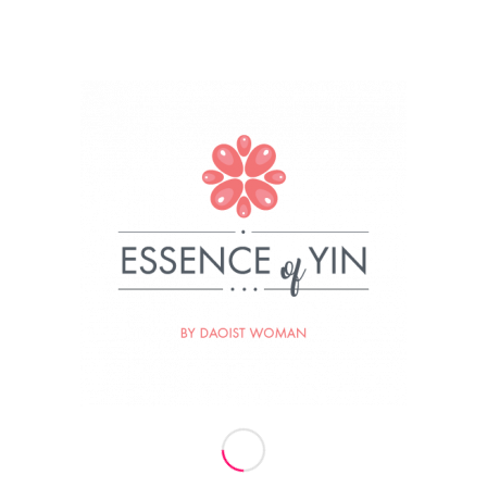
Nekaj malega o nas
Za Essence of Yin stoji ženska, Daoistka, ki je
prepričana, da so iskrive oči najlepši nakit ženske.
Ženska, ki uči, da je ključ do resnične sreče in
zadovoljstva v preseganju osebnih šibkosti in
prebujanju vrlin. Ženska, ki se hrani, prečiščuje in
poživlja z močjo narave, sonca, lune in zvezd. Ženska
naravnega Tai Qi gibanja, večna sledilka svetlobe in
naravnih zakonov Univerzuma.
Termini vaj